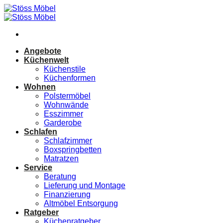
Zum
Inhalt
springen
Angebote
Küchenwelt
Küchenstile
Küchenformen
Wohnen
Polstermöbel
Wohnwände
Esszimmer
Garderobe
Schlafen
Schlafzimmer
Boxspringbetten
Matratzen
Service
Beratung
Lieferung und Montage
Finanzierung
Altmöbel Entsorgung
Ratgeber
Küchenratgeber