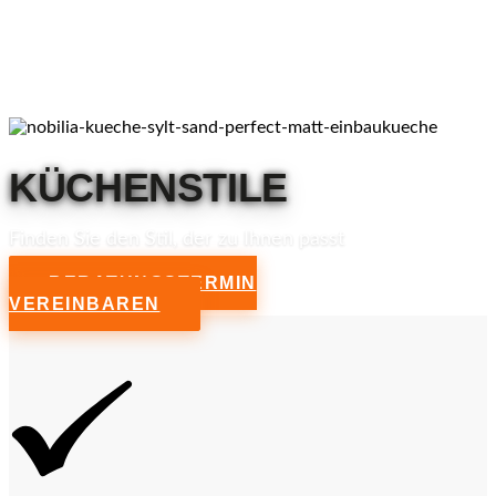
KÜCHENSTILE
Finden Sie den Stil, der zu Ihnen passt
BERATUNGSTERMIN
VEREINBAREN