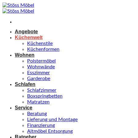
Zum
Inhalt
springen
Angebote
Küchenwelt
Küchenstile
Küchenformen
Wohnen
Polstermöbel
Wohnwände
Esszimmer
Garderobe
Schlafen
Schlafzimmer
Boxspringbetten
Matratzen
Service
Beratung
Lieferung und Montage
Finanzierung
Altmöbel Entsorgung
Ratgeber