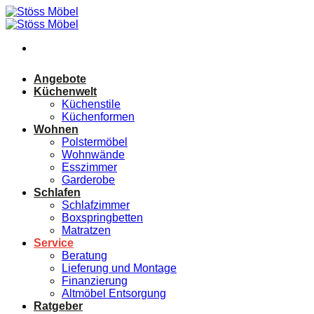
Zum
Inhalt
springen
Angebote
Küchenwelt
Küchenstile
Küchenformen
Wohnen
Polstermöbel
Wohnwände
Esszimmer
Garderobe
Schlafen
Schlafzimmer
Boxspringbetten
Matratzen
Service
Beratung
Lieferung und Montage
Finanzierung
Altmöbel Entsorgung
Ratgeber