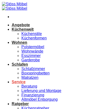
Zum
Inhalt
springen
Angebote
Küchenwelt
Küchenstile
Küchenformen
Wohnen
Polstermöbel
Wohnwände
Esszimmer
Garderobe
Schlafen
Schlafzimmer
Boxspringbetten
Matratzen
Service
Beratung
Lieferung und Montage
Finanzierung
Altmöbel Entsorgung
Ratgeber
Küchenratgeber