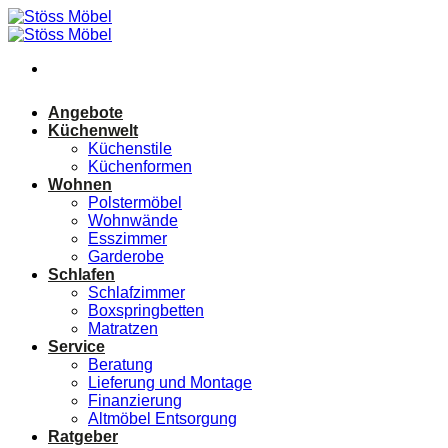
Zum
Inhalt
springen
Angebote
Küchenwelt
Küchenstile
Küchenformen
Wohnen
Polstermöbel
Wohnwände
Esszimmer
Garderobe
Schlafen
Schlafzimmer
Boxspringbetten
Matratzen
Service
Beratung
Lieferung und Montage
Finanzierung
Altmöbel Entsorgung
Ratgeber