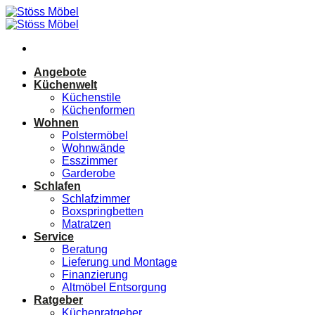
Zum
Inhalt
springen
Angebote
Küchenwelt
Küchenstile
Küchenformen
Wohnen
Polstermöbel
Wohnwände
Esszimmer
Garderobe
Schlafen
Schlafzimmer
Boxspringbetten
Matratzen
Service
Beratung
Lieferung und Montage
Finanzierung
Altmöbel Entsorgung
Ratgeber
Küchenratgeber