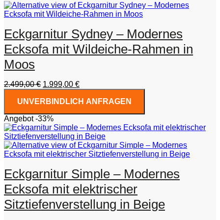
Eckgarnitur Sydney – Modernes
Ecksofa mit Wildeiche-Rahmen in
Moos
Ursprünglicher
Aktueller
2.499,00
€
1.999,00
€
Preis
Preis
UNVERBINDLICH ANFRAGEN
war:
ist:
2.499,00 €
1.999,00 €.
Angebot -33%
Eckgarnitur Simple – Modernes
Ecksofa mit elektrischer
Sitztiefenverstellung in Beige