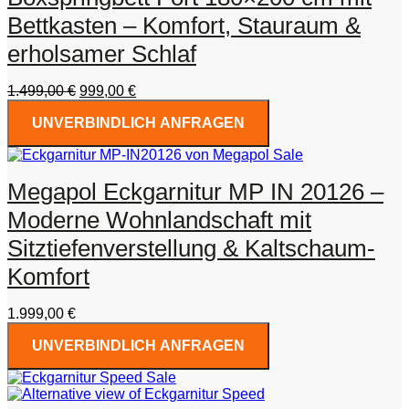
Bettkasten – Komfort, Stauraum &
erholsamer Schlaf
Ursprünglicher
Aktueller
1.499,00
€
999,00
€
Preis
Preis
UNVERBINDLICH ANFRAGEN
war:
ist:
1.499,00 €
999,00 €.
Megapol Eckgarnitur MP IN 20126 –
Moderne Wohnlandschaft mit
Sitztiefenverstellung & Kaltschaum-
Komfort
1.999,00
€
UNVERBINDLICH ANFRAGEN