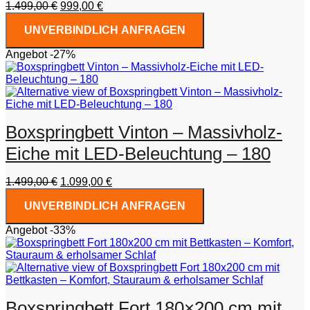
Ursprünglicher
Aktueller
1.499,00
€
999,00
€
Preis
Preis
UNVERBINDLICH ANFRAGEN
war:
ist:
1.499,00 €
999,00 €.
Angebot -27%
Boxspringbett Vinton – Massivholz-
Eiche mit LED-Beleuchtung – 180
Ursprünglicher
Aktueller
1.499,00
€
1.099,00
€
Preis
Preis
UNVERBINDLICH ANFRAGEN
war:
ist:
1.499,00 €
1.099,00 €.
Angebot -33%
Boxspringbett Fort 180×200 cm mit