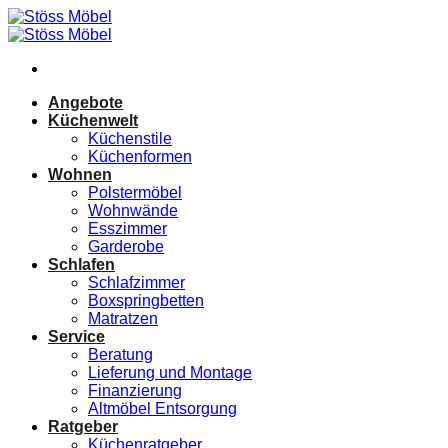
Zum
Inhalt
springen
Angebote
Küchenwelt
Küchenstile
Küchenformen
Wohnen
Polstermöbel
Wohnwände
Esszimmer
Garderobe
Schlafen
Schlafzimmer
Boxspringbetten
Matratzen
Service
Beratung
Lieferung und Montage
Finanzierung
Altmöbel Entsorgung
Ratgeber
Küchenratgeber