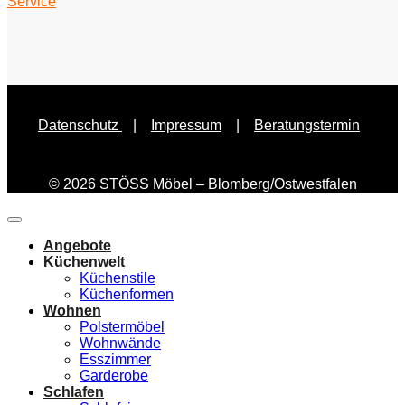
Service
Datenschutz
|
Impressum
|
Beratungstermin
© 2026 STÖSS Möbel – Blomberg/Ostwestfalen
Angebote
Küchenwelt
Küchenstile
Küchenformen
Wohnen
Polstermöbel
Wohnwände
Esszimmer
Garderobe
Schlafen