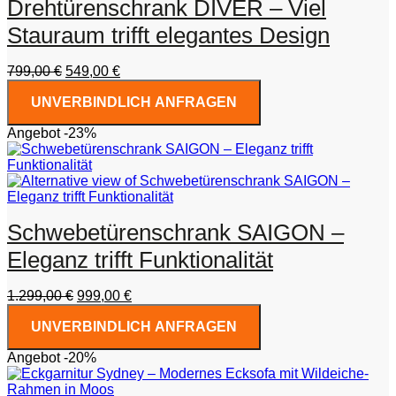
Drehtürenschrank DIVER – Viel
Stauraum trifft elegantes Design
Ursprünglicher
Aktueller
799,00
€
549,00
€
Preis
Preis
UNVERBINDLICH ANFRAGEN
war:
ist:
799,00 €
549,00 €.
Angebot -23%
Schwebetürenschrank SAIGON –
Eleganz trifft Funktionalität
Ursprünglicher
Aktueller
1.299,00
€
999,00
€
Preis
Preis
UNVERBINDLICH ANFRAGEN
war:
ist:
1.299,00 €
999,00 €.
Angebot -20%