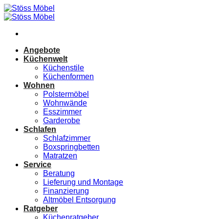
Zum
Inhalt
springen
Angebote
Küchenwelt
Küchenstile
Küchenformen
Wohnen
Polstermöbel
Wohnwände
Esszimmer
Garderobe
Schlafen
Schlafzimmer
Boxspringbetten
Matratzen
Service
Beratung
Lieferung und Montage
Finanzierung
Altmöbel Entsorgung
Ratgeber
Küchenratgeber